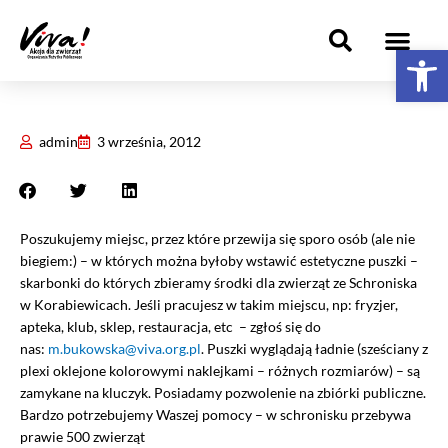
Przejdź
do
Ot
treści
JAK MOGĘ POMÓC?
KAMPANIE I AKCJE
GRUPY LOKALNE
admin
3 września, 2012
Poszukujemy miejsc, przez które przewija się sporo osób (ale nie
biegiem:) – w których można byłoby wstawić estetyczne puszki –
skarbonki do których zbieramy środki dla zwierząt ze Schroniska
w Korabiewicach. Jeśli pracujesz w takim miejscu, np: fryzjer,
apteka, klub, sklep, restauracja, etc – zgłoś się do
nas:
m.bukowska@viva.org.pl
. Puszki wyglądają ładnie (sześciany z
plexi oklejone kolorowymi naklejkami – różnych rozmiarów) – są
zamykane na kluczyk. Posiadamy pozwolenie na zbiórki publiczne.
Bardzo potrzebujemy Waszej pomocy – w schronisku przebywa
prawie 500 zwierząt