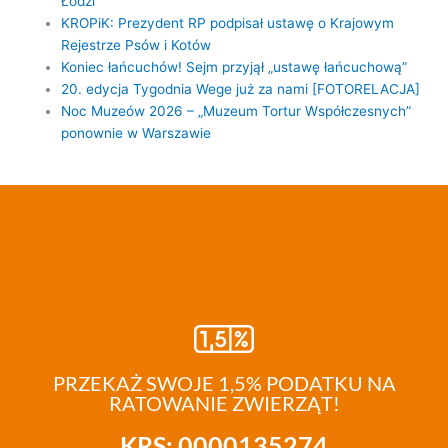
Łodzi
KROPiK: Prezydent RP podpisał ustawę o Krajowym
Rejestrze Psów i Kotów
Koniec łańcuchów! Sejm przyjął „ustawę łańcuchową”
20. edycja Tygodnia Wege już za nami [FOTORELACJA]
Noc Muzeów 2026 – „Muzeum Tortur Współczesnych”
ponownie w Warszawie
PRZEKAŻ SWOJE 1,5% PODATKU NA
RATOWANIE ZWIERZĄT!
KRS: 0000135274