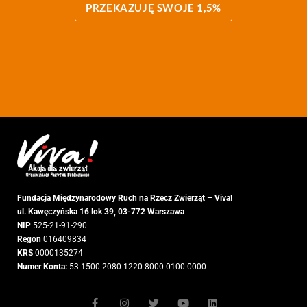
PRZEKAZUJĘ SWOJE 1,5%
Fundacja Międzynarodowy Ruch na Rzecz Zwierząt – Viva!
ul. Kawęczyńska 16 lok
39,
03-772 Warszawa
NIP
525-21-91-290
Regon
016409834
KRS
0000135274
Numer Konta:
53 1500 2080 1220 8000 0100 0000
F
I
T
Y
L
a
n
w
o
i