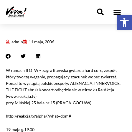
Przejdź
do
Ot
treści
JAK MOGĘ POMÓC?
KAMPANIE I AKCJE
GRUPY LOKALNE
admin
11 maja, 2006
W ramach II OTW – zagra litewska gwiazda hard core, zespół,
który tworzą weganie, propagujący szacunek wobec zwierząt.
Ponad to wystąpią polskie zespoły: ALIENACJA, INNERVOICE,
THE FIGHT.<br />Koncert odbędzie się w ośrodku Re:Akcja
(www.reakcja.tv)
przy Mińskiej 25 hala nr 15 (PRAGA-GOCłAW)
http://reakcja.tv/alpha/?what=dom#
19 maja g.19.00