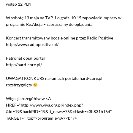
wstęp 12 PLN
W sobotę 13 maja na TVP 1 o godz. 10.15 zapowiedź imprezy w
programie Re:Akcja – zapraszamy do oglądania
Koncert transmitowany będzie online przez Radio Positive
http://www.radiopositive.pl/
Patronat objął portal
http://hard-core.pl/
UWAGA! KONKURS na łamach portalu hard-core.pl
rozstrzygnięty
Więcej szczegółów w <A
HREF="http://www.viva.org.pl/index.php?
&id=19&backPID=19&tt_news=76&cHash=c3b831b16d"
TARGET="_top">programie</A><br />