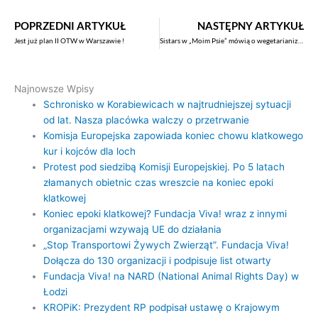
POPRZEDNI ARTYKUŁ
NASTĘPNY ARTYKUŁ
Jest już plan II OTW w Warszawie !
Sistars w „Moim Psie” mówią o wegetarianizmie
Najnowsze Wpisy
Schronisko w Korabiewicach w najtrudniejszej sytuacji
od lat. Nasza placówka walczy o przetrwanie
Komisja Europejska zapowiada koniec chowu klatkowego
kur i kojców dla loch
Protest pod siedzibą Komisji Europejskiej. Po 5 latach
złamanych obietnic czas wreszcie na koniec epoki
klatkowej
Koniec epoki klatkowej? Fundacja Viva! wraz z innymi
organizacjami wzywają UE do działania
„Stop Transportowi Żywych Zwierząt”. Fundacja Viva!
Dołącza do 130 organizacji i podpisuje list otwarty
Fundacja Viva! na NARD (National Animal Rights Day) w
Łodzi
KROPiK: Prezydent RP podpisał ustawę o Krajowym